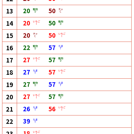
20
50
13
動物
チャ
D
C
20
50
14
いちご
動物
I
D
20
50
15
チャ
いちご
C
I
22
57
16
動物
たま
D
T
27
57
17
いちご
動物
I
D
27
57
18
たま
いちご
T
I
27
57
19
動物
たま
D
T
27
57
20
いちご
動物
I
D
26
56
21
たま
いちご
T
I
39
22
たま
T
18
23
いちご