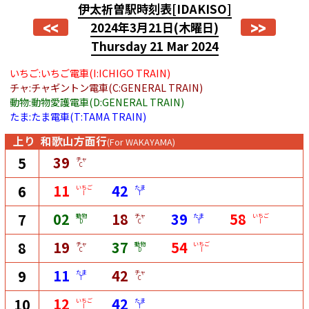
伊太祈曽駅時刻表
[IDAKISO]
<<
>>
2024年3月21日
(木曜日)
Thursday 21 Mar 2024
いちご:いちご電車(I:ICHIGO TRAIN)
チャ:チャギントン電車(C:GENERAL TRAIN)
動物:動物愛護電車(D:GENERAL TRAIN)
たま:たま電車(T:TAMA TRAIN)
上り
和歌山方面行
(For WAKAYAMA)
39
5
チャ
C
11
42
6
いちご
たま
I
T
02
18
39
58
7
動物
チャ
たま
いちご
D
C
T
I
19
37
54
8
チャ
動物
いちご
C
D
I
11
42
9
たま
チャ
T
C
12
42
10
いちご
たま
I
T