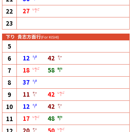
27
22
いちご
I
23
下り
貴志方面行
(For KISHI)
5
12
42
6
たま
チャ
T
C
18
58
7
いちご
動物
I
D
37
8
たま
T
11
42
9
チャ
いちご
C
I
12
42
10
たま
チャ
T
C
17
48
11
いちご
動物
I
D
20
50
12
チャ
いちご
C
I