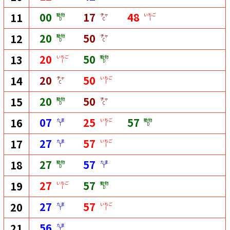
00
17
48
11
動物
チャ
いちご
D
C
I
20
50
12
動物
チャ
D
C
20
50
13
いちご
動物
I
D
20
50
14
チャ
いちご
C
I
20
50
15
動物
チャ
D
C
07
25
57
16
たま
いちご
動物
T
I
D
27
57
17
たま
いちご
T
I
27
57
18
動物
たま
D
T
27
57
19
いちご
動物
I
D
27
57
20
たま
いちご
T
I
56
21
たま
T